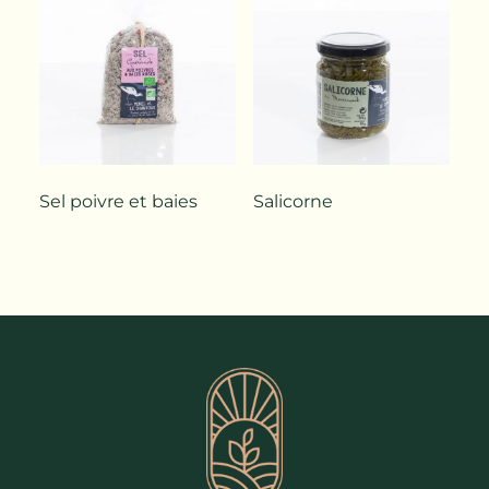
Sel poivre et baies
Salicorne