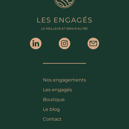
LES ENGAGÉS
LE MEILLEUR ET RIEN D'AUTRE
Nos engagements
Les engagés
Boutique
Le blog
Contact